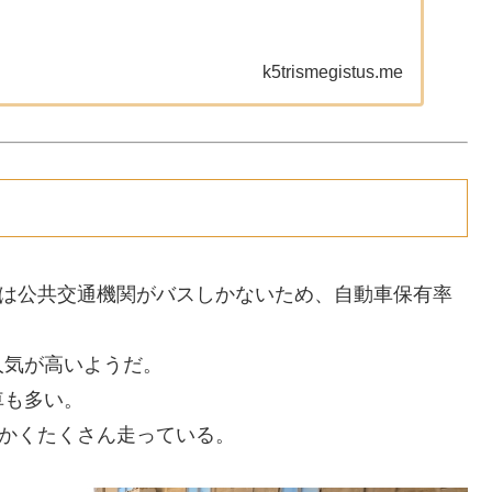
k5trismegistus.me
タは公共交通機関がバスしかないため、自動車保有率
人気が高いようだ。
車も多い。
にかくたくさん走っている。