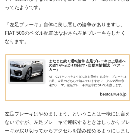
ってたようです。
「左足ブレーキ」自体に良し悪しの論争がありますし、
FIAT 500のペダル配置はなおさら左足ブレーキをしたく
なります。
まだまだ続く運転論争 左足ブレーキは上級者へ
の道? やっぱり危険?? - 自動車情報誌「ベスト
カー」
AT、CVTといった2ペダル車を運転する場合、ブレーキは
右足、左足のどちらで踏んでいますか？ クルマ界の永
遠のテーマ、左足ブレーキの是非について考察します。
bestcarweb.jp
左足ブレーキはやめましょう、ということは一概には言え
ないですが、左足ブレーキで運転するときはしっかりブレ
ーキが戻り切ってからアクセルを踏み始めるようにしまし