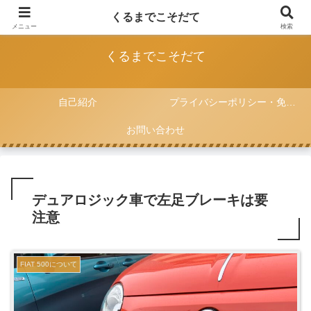
FIAT 500と一緒に子育てをしていく記録
くるまでこそだて
メニュー
検索
くるまでこそだて
自己紹介
プライバシーポリシー・免責事項
お問い合わせ
デュアロジック車で左足ブレーキは要
注意
FIAT 500について